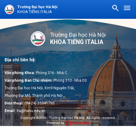
search
menu
Trường Đại học Hà Nội
KHOA TIẾNG ITALIA
Trường Đại học Hà Nội
KHOA TIẾNG ITALIA
Địa chỉ liên hệ:
Văn phòng Khoa:
Phòng 316 - Nhà C
Văn phòng Ban Chủ nhiệm:
Phòng 310 - Nhà D3
Trường Đại học Hà Nội, Km9 Nguyễn Trãi,
Phường Đại Mỗ, Thành phố Hà Nội
Điện thoại:
(84-24) 35541795
Email:
ita@hanu.edu.vn
Copyright ©2026 - Trường Đại học Hà Nội. All rights reserved.
Powered by