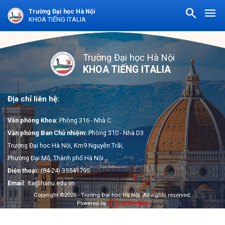
search
menu
Trường Đại học Hà Nội
KHOA TIẾNG ITALIA
Trường Đại học Hà Nội
KHOA TIẾNG ITALIA
Địa chỉ liên hệ:
Văn phòng Khoa:
Phòng 316 - Nhà C
Văn phòng Ban Chủ nhiệm:
Phòng 310 - Nhà D3
Trường Đại học Hà Nội, Km9 Nguyễn Trãi,
Phường Đại Mỗ, Thành phố Hà Nội
Điện thoại:
(84-24) 35541795
Email:
ita@hanu.edu.vn
Copyright ©2026 - Trường Đại học Hà Nội. All rights reserved.
Powered by